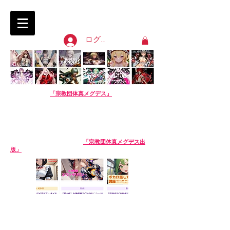
淫語ボカロ「宗教団体 真メグデス」
SIN-MEGDEATH
ログイン
【淫語ボカロ】
「宗教団体真メグデス」
当団体はアル
バムの売り上げで活動費を賄っております。応援よろし
くお願いします。
We are Sin-Megdeath, a music production team.
Please support us by buying our album! The
purchase site is available in English. Thank you!
【生成AI商品】姉妹サークル
「宗教団体真メグデス出
版」
※生成AI商品は売り場が異なります。