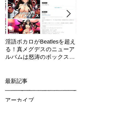
淫語ボカロがBeatlesを超え
【東方×メグ
る！真メグデスのニューア
「古明地さと
ルバムは怒涛のボックスセ
制作裏話/GUM
ット「BAD SISTERS」
墜！？
Fantiaで先行発売開始！
最新記事
アーカイブ