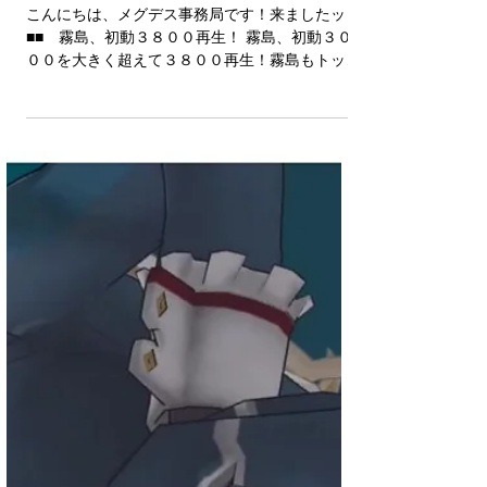
【艦これ肉便器選手権】霧
島、初動３８００！/愛宕、
爆走！
こんにちは、メグデス事務局です！来ましたッ！
■■ 霧島、初動３８００再生！ 霧島、初動３０
００を大きく超えて３８００再生！霧島もトップ
グループに食らいつきました！いやあ、霧島やり
ました。金剛型の強さを見せつけましたね。
iwara...