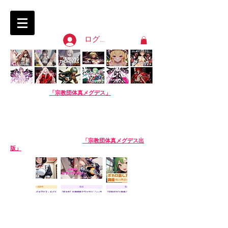
淫語ボカロ「宗教団体 真メグデス」
SIN-MEGDEATH
ログイン
【淫語ボカロ】
「宗教団体真メグデス」
当団体はアル
バムの売り上げで活動費を賄っております。応援よろし
くお願いします。
We are Sin-Megdeath, a music production team.
Please support us by buying our album! The
purchase site is available in English. Thank you!
【生成AI商品】姉妹サークル
「宗教団体真メグデス出
版」
※生成AI商品は売り場が異なります。