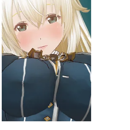
■■ 愛宕、驚異の初動6400再生！艦これ肉便器
選手権最高記録更新 iwara
https://ecchi.iwara.tv/users/%...