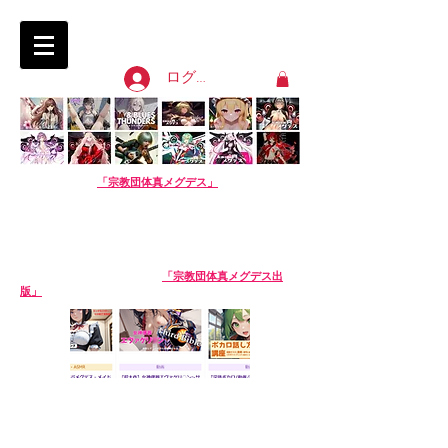
淫語ボカロ「宗教団体 真メグデス」
SIN-MEGDEATH
ログイン
【淫語ボカロ】
「宗教団体真メグデス」
当団体はアル
バムの売り上げで活動費を賄っております。応援よろし
くお願いします。
We are Sin-Megdeath, a music production team.
Please support us by buying our album! The
purchase site is available in English. Thank you!
【生成AI商品】姉妹サークル
「宗教団体真メグデス出
版」
※生成AI商品は売り場が異なります。