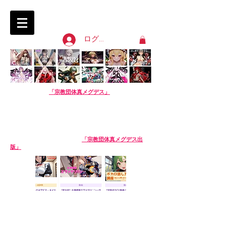
淫語ボカロ「宗教団体 真メグデス」
SIN-MEGDEATH
ログイン
【淫語ボカロ】
「宗教団体真メグデス」
当団体はアル
バムの売り上げで活動費を賄っております。応援よろし
くお願いします。
We are Sin-Megdeath, a music production team.
Please support us by buying our album! The
purchase site is available in English. Thank you!
【生成AI商品】姉妹サークル
「宗教団体真メグデス出
版」
※生成AI商品は売り場が異なります。