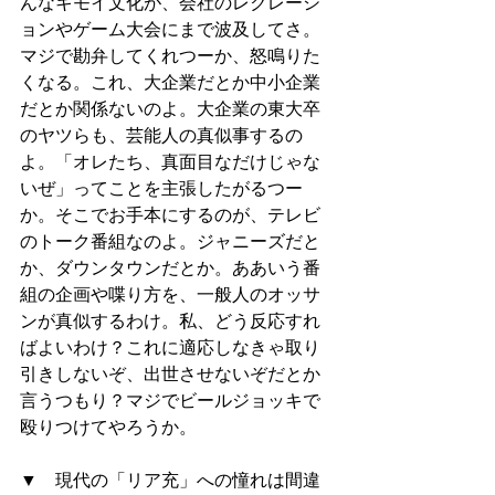
んなキモイ文化が、会社のレクレーシ
ョンやゲーム大会にまで波及してさ。
マジで勘弁してくれつーか、怒鳴りた
くなる。これ、大企業だとか中小企業
だとか関係ないのよ。大企業の東大卒
のヤツらも、芸能人の真似事するの
よ。「オレたち、真面目なだけじゃな
いぜ」ってことを主張したがるつー
か。そこでお手本にするのが、テレビ
のトーク番組なのよ。ジャニーズだと
か、ダウンタウンだとか。ああいう番
組の企画や喋り方を、一般人のオッサ
ンが真似するわけ。私、どう反応すれ
ばよいわけ？これに適応しなきゃ取り
引きしないぞ、出世させないぞだとか
言うつもり？マジでビールジョッキで
殴りつけてやろうか。
▼　現代の「リア充」への憧れは間違