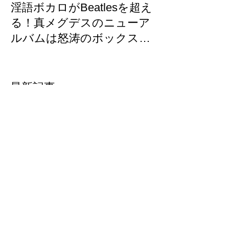
淫語ボカロがBeatlesを超え
【東方×メグ
る！真メグデスのニューア
「古明地さと
ルバムは怒涛のボックスセ
制作裏話/GUM
ット「BAD SISTERS」
墜！？
Fantiaで先行発売開始！
最新記事
アーカイブ
2026年1月
（1）
1件の記事
2025年11月
（1）
1件の記事
2025年2月
（7）
7件の記事
2025年1月
（3）
3件の記事
2024年10月
（1）
1件の記事
2024年6月
（1）
1件の記事
2024年5月
（3）
3件の記事