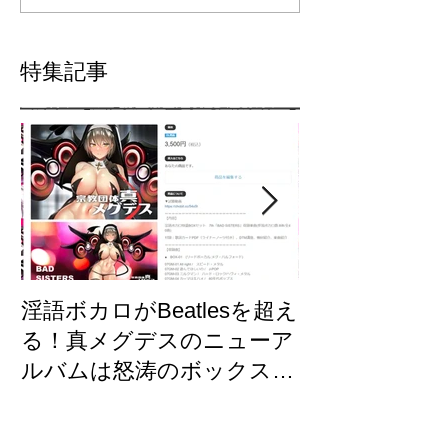
特集記事
淫語ボカロがBeatlesを超え
【東方×メグ
る！真メグデスのニューア
「古明地さと
ルバムは怒涛のボックスセ
制作裏話/GUM
ット「BAD SISTERS」
墜！？
Fantiaで先行発売開始！