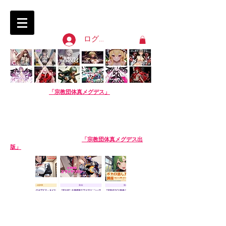
淫語ボカロ「宗教団体 真メグデス」
SIN-MEGDEATH
ログイン
【淫語ボカロ】
「宗教団体真メグデス」
当団体はアル
バムの売り上げで活動費を賄っております。応援よろし
くお願いします。
We are Sin-Megdeath, a music production team.
Please support us by buying our album! The
purchase site is available in English. Thank you!
【生成AI商品】姉妹サークル
「宗教団体真メグデス出
版」
※生成AI商品は売り場が異なります。