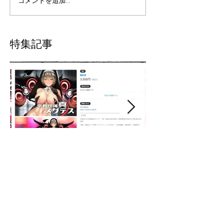
コメントを追加…
特集記事
淫語ボカロがBeatlesを超え
【東方×メグ
る！真メグデスのニューア
「古明地さと
ルバムは怒涛のボックスセ
制作裏話/GUM
ット「BAD SISTERS」
墜！？