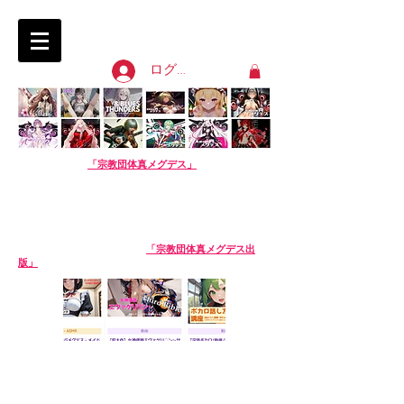
淫語ボカロ「宗教団体 真メグデス」
SIN-MEGDEATH
ログイン
【淫語ボカロ】
「宗教団体真メグデス」
当団体はアル
バムの売り上げで活動費を賄っております。応援よろし
くお願いします。
We are Sin-Megdeath, a music production team.
Please support us by buying our album! The
purchase site is available in English. Thank you!
【生成AI商品】姉妹サークル
「宗教団体真メグデス出
版」
※生成AI商品は売り場が異なります。