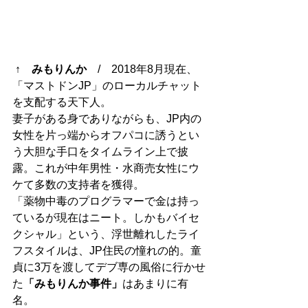
 ↑　
みもりんか
　/　2018年8月現在、
「マストドンJP」のローカルチャット
を支配する天下人。
妻子がある身でありながらも、JP内の
女性を片っ端からオフパコに誘うとい
う大胆な手口をタイムライン上で披
露。これが中年男性・水商売女性にウ
ケて多数の支持者を獲得。
「薬物中毒のプログラマーで金は持っ
ているが現在はニート。しかもバイセ
クシャル」という、浮世離れしたライ
フスタイルは、JP住民の憧れの的。童
貞に3万を渡してデブ専の風俗に行かせ
た
「みもりんか事件」
はあまりに有
名。