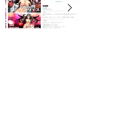
淫語ボカロがBeatlesを超え
【東方×メグ
る！真メグデスのニューア
「古明地さと
ルバムは怒涛のボックスセ
制作裏話/GUM
ット「BAD SISTERS」
墜！？
Fantiaで先行発売開始！
最新記事
アーカイブ
2026年1月
（1）
1件の記事