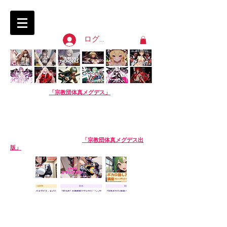
淫語ボカロ「宗教団体 真メグデス」
SIN-MEGDEATH
ログイン
【淫語ボカロ】
「宗教団体真メグデス」
当団体はアル
バムの売り上げで活動費を賄っております。応援よろし
くお願いします。
We are Sin-Megdeath, a music production team.
Please support us by buying our album! The
purchase site is available in English. Thank you!
【生成AI商品】姉妹サークル
「宗教団体真メグデス出
版」
※生成AI商品は売り場が異なります。