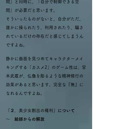
間」と同時に、「自分で制御できる空
間」が必要だと思います。
そういったものがないと、自分がただ、
誰かに操られたり、利用されたり、騙さ
れているだけの存在だと感じてしまうん
ですよね。
​
静かに画面を見つめてキャラクターメイ
キングする「カスメ2」のゲーム性は、宮
本武蔵が、仏像を彫るような精神修行の
効果があると思います。完全な『無』に
なれるんですよね。
「２．
美少女
創出の権利
」について
～ 絵師からの解放