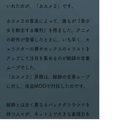
いれたのが、「カスメ２」です。
カスメ２の普及によって、誰もが『美少
女を創出する権利』を得ました。アニメ
の新作が登場したときに、いち早く、キ
ャラクターの裸やセックスのイラストを
アップして注目を集めるのが絵師の定番
ムーブでした。
「カスメ２」界隈は、絵師の定番ムーブ
に対し、改造MODで対抗したのです。
絵師とは全く異なるバックグラウンドを
持つ人々が、ネット上で大きな表現力を
持ったことは、ネットの片隅で起きた
『小さな革命』だったと、私は思いま