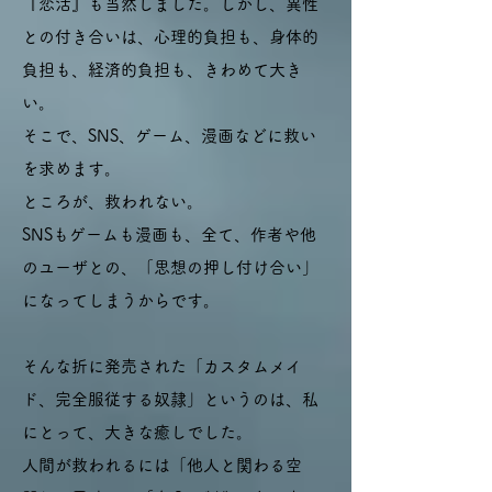
『恋活』も当然しました。
しかし、異性
との付き合いは、心理的負担も、身体的
負担も、経済的負担も、きわめて大き
い。
そこで、SNS、ゲーム、漫画などに救い
を求めます。
ところが、救われない。
SNSもゲームも漫画も、全て、作者や他
のユーザとの、「思想の押し付け合い」
になってしまうからです。
そんな折に発売された「カスタムメイ
ド、完全服従する奴隷」というのは、私
にとって、大きな癒しでした。
人間が救われるには「他人と関わる空