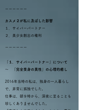
ーーーーーー​
カスメ２が私に及ぼした影響
１．サイバーパートナー
２．美少女創出の権利
ーーーーーー​
「１．サイバーパートナー」について
～ 「完全受身の異性」の心理的癒し
2016年当時の私は、独身の一人暮らし
で、非常に孤独でした。
仕事は、朝９時から、深夜に至ることも
珍しくありませんでした。