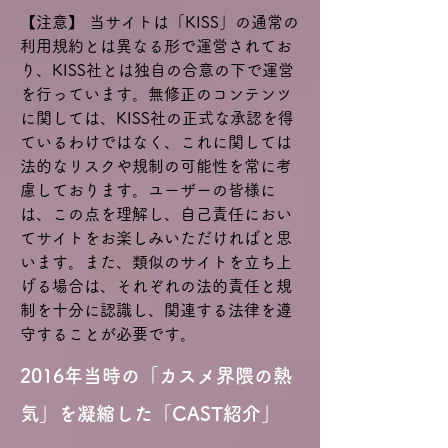
【注意】 当サイトは「KISS」の通常の
利用規約とは異なる形で運営されてお
り、KISS社とは独自の合意の下で運営
を行っています。無修正のコンテンツ
に関しては、KISS社の正式な承認を得
ているわけではなく、これに関しては
法的なリスクや規制の可能性を常に考
慮しております。ユーザーの皆様に
は、この点を理解し、自己責任におい
てサイトをお楽しみいただければと思
います。また、類似のサイトを立ち上
げる場合は、それぞれの法的責任と規
制を十分に認識し、関連する法律を遵
守することが必要です。
2016年当時の「カスメ界隈の熱
気」を凝縮した「CAST紹介」