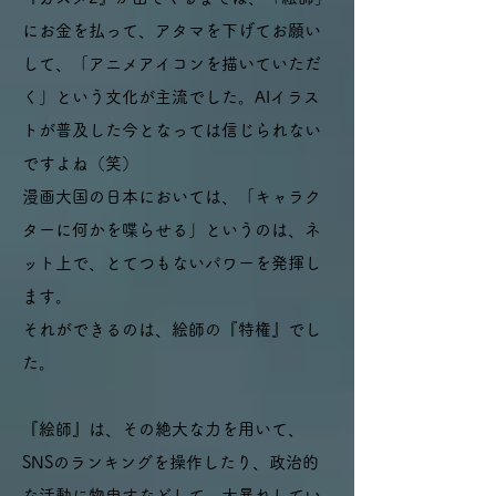
にお金を払って、アタマを下げてお願い
して、「アニメアイコンを描いていただ
く」という文化が主流でした。AIイラス
トが普及した今となっては信じられない
ですよね（笑）
漫画大国の日本においては、「キャラク
ターに何かを喋らせる」というのは、ネ
ット上で、とてつもないパワーを発揮し
ます。
それができるのは、絵師の『特権』でし
た。
『絵師』は、その絶大な力を用いて、
SNSのランキングを操作したり、政治的
な活動に物申すなどして、大暴れしてい