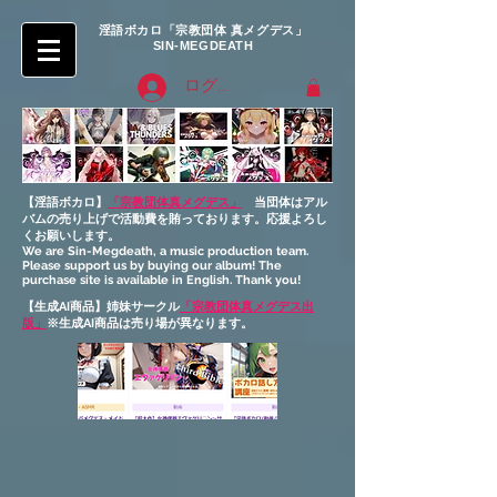
淫語ボカロ「宗教団体 真メグデス」
SIN-MEGDEATH
ログイン
【淫語ボカロ】
「宗教団体真メグデス」
当団体はアル
バムの売り上げで活動費を賄っております。応援よろし
くお願いします。
We are Sin-Megdeath, a music production team.
Please support us by buying our album! The
purchase site is available in English. Thank you!
【生成AI商品】姉妹サークル
「宗教団体真メグデス出
版」
※生成AI商品は売り場が異なります。