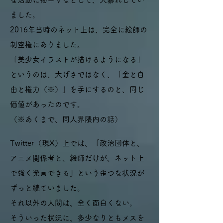
ました。
2016年当時のネット上は、完全に絵師の
制空権にありました。
「美少女イラストが描けるようになる」
というのは、大げさではなく、「金と自
由と権力（※）」を手にするのと、同じ
価値があったのです。
（※あくまで、同人界隈内の話）
Twitter（現X）上では、「政治団体と、
アニメ関係者と、絵師だけが、ネット上
で強く発言できる」という歪つな状況が
ずっと続ていました。
それ以外の人間は、全く面白くない。
そういった状況に、多少なりともメスを