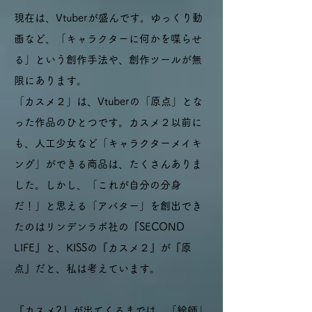
現在は、Vtuberが盛んです。ゆっくり動
画など、「キャラクターに何かを喋らせ
る」という創作手法や、創作ツールが無
限にあります。
「カスメ２」は、Vtuberの「原点」とな
った作品のひとつです。カスメ２以前に
も、人工少女など「キャラクターメイキ
ング」ができる商品は、たくさんありま
した。しかし、「これが自分の分身
だ！」と思える「アバター」を創出でき
たのはリンデンラボ社の
『SECOND
LIFE』と、KISSの『カスメ２』が『原
点』だと、私は考えています。
『カスメ2』が出てくるまでは、「絵師」