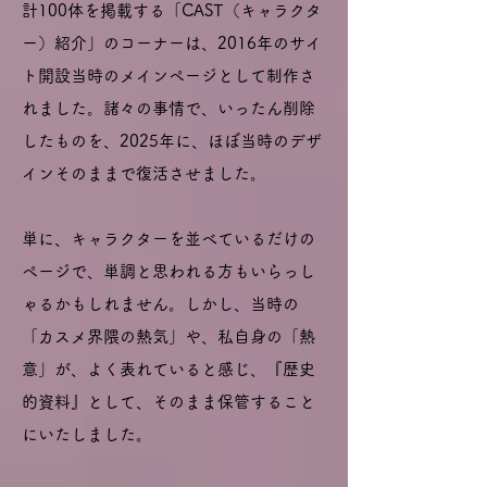
計100体を掲載する「CAST（キャラクタ
ー）紹介」のコーナーは、2016年のサイ
ト開設当時のメインページとして制作さ
れました。諸々の事情で、いったん削除
したものを、2025年に、ほぼ当時のデザ
インそのままで復活させました。
単に、キャラクターを並べているだけの
ページで、単調と思われる方もいらっし
ゃるかもしれません。
しかし、当時の
「カスメ界隈の熱気」や、私自身の「熱
意」が、よく表れていると感じ、『歴史
的資料』として、そのまま保管すること
にいたしました。