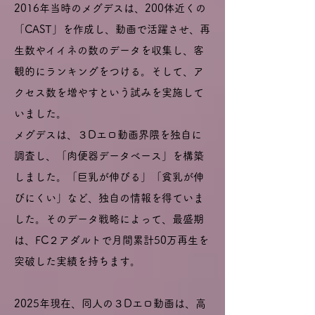
2016年当時のメグデスは、​200体近くの
「CAST」を作成し、動画で活躍させ、再
生数やイイネの数のデータを収集し、客
観的にランキングをつける。そして、ア
クセス数を増やすという試みを実施して
いました。
メグデスは、３Dエロ動画界隈を独自に
調査し、「肉便器データベース」を構築
しました。「巨乳が伸びる」「貧乳が伸
びにくい」など、独自の情報を得ていま
した。そのデータ戦略によって、最盛期
は、FC２アダルトで月間累計50万再生を
突破した実績を持ちます。
2025年現在、同人の３Dエロ動画は、高