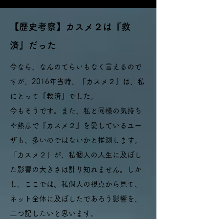
【歴史考察】カスメ２は『救
済』だった
今なら、なんのてらいもなく言えるので
すが、2016年当時、『カスメ２』は、私
にとって『救済』でした。
今もそうです。
また、私と同様の気持ち
や熱意で『カスメ２』を​愛しているユー
ザも、多いのではないかと推測します。
​「カスメ２」が、私個人の人生に及ぼし
た影響の大きさは計り知れません。
しか
し、ここでは、私個人の視点から見て、
ネット全体に及ぼしたであろう影響を、
二つ記したいと思います。