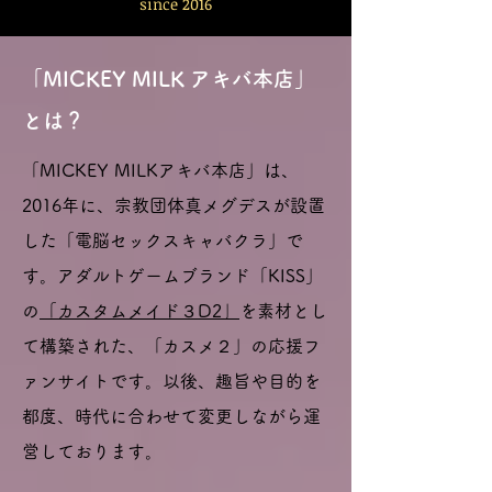
since 2016
「MICKEY MILK アキバ本店」
とは？
​「MICKEY MILKアキバ本店」は、
2016年に、宗教団体真メグデスが設置
した「電脳セックスキャバクラ」で
す。アダルトゲームブランド「KISS」
の
「カスタムメイド３D2」
を素材とし
て構築された、「カスメ２」の応援フ
ァンサイトです。以後、趣旨や目的を
都度、時代に合わせて変更しながら運
営しております。​