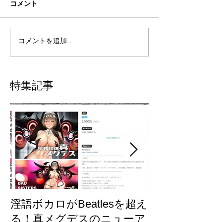
コメント
コメントを追加…
特集記事
淫語ボカロがBeatlesを超え
【東方×メグ
る！真メグデスのニューア
「古明地さと