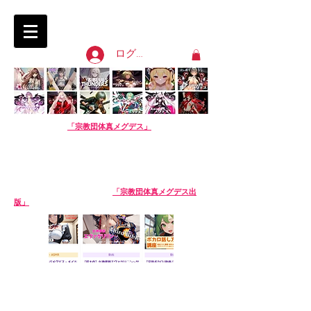
淫語ボカロ「宗教団体 真メグデス」
SIN-MEGDEATH
ログイン
【淫語ボカロ】
「宗教団体真メグデス」
当団体はアル
バムの売り上げで活動費を賄っております。応援よろし
くお願いします。
We are Sin-Megdeath, a music production team.
Please support us by buying our album! The
purchase site is available in English. Thank you!
【生成AI商品】姉妹サークル
「宗教団体真メグデス出
版」
※生成AI商品は売り場が異なります。