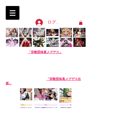
淫語ボカロ「宗教団体 真メグデス」
SIN-MEGDEATH
ログイン
【淫語ボカロ】
「宗教団体真メグデス」
当団体はアル
バムの売り上げで活動費を賄っております。応援よろし
くお願いします。
We are Sin-Megdeath, a music production team.
Please support us by buying our album! The
purchase site is available in English. Thank you!
【生成AI商品】姉妹サークル
「宗教団体真メグデス出
版」
※生成AI商品は売り場が異なります。