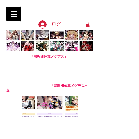
淫語ボカロ「宗教団体 真メグデス」
SIN-MEGDEATH
ログイン
【淫語ボカロ】
「宗教団体真メグデス」
当団体はアル
バムの売り上げで活動費を賄っております。応援よろし
くお願いします。
We are Sin-Megdeath, a music production team.
Please support us by buying our album! The
purchase site is available in English. Thank you!
【生成AI商品】姉妹サークル
「宗教団体真メグデス出
版」
※生成AI商品は売り場が異なります。