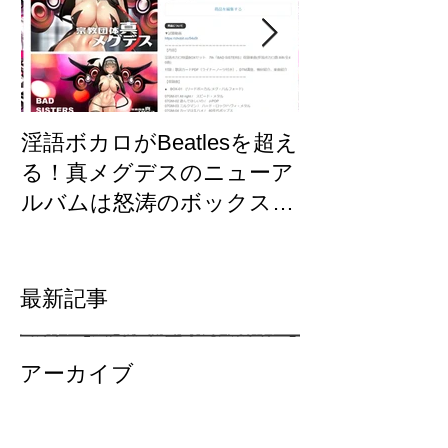
淫語ボカロがBeatlesを超え
【東方×メグ
る！真メグデスのニューア
「古明地さと
ルバムは怒涛のボックスセ
制作裏話/GUM
ット「BAD SISTERS」
墜！？
Fantiaで先行発売開始！
最新記事
アーカイブ
2026年1月
（1）
1件の記事