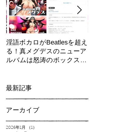
淫語ボカロがBeatlesを超え
【東方×メグ
る！真メグデスのニューア
「古明地さと
ルバムは怒涛のボックスセ
制作裏話/GUM
ット「BAD SISTERS」
墜！？
Fantiaで先行発売開始！
最新記事
アーカイブ
2026年1月
（1）
1件の記事