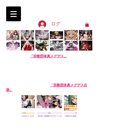
淫語ボカロ「宗教団体 真メグデス」
SIN-MEGDEATH
ログイン
【淫語ボカロ】
「宗教団体真メグデス」
当団体はアル
バムの売り上げで活動費を賄っております。応援よろし
くお願いします。
We are Sin-Megdeath, a music production team.
Please support us by buying our album! The
purchase site is available in English. Thank you!
【生成AI商品】姉妹サークル
「宗教団体真メグデス出
版」
※生成AI商品は売り場が異なります。