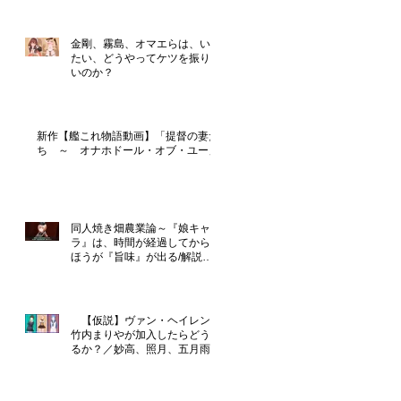
金剛、霧島、オマエらは、いっ
たい、どうやってケツを振りた
いのか？
新作【艦これ物語動画】「提督の妻た
ち ～ オナホドール・オブ・ユー」
同人焼き畑農業論～『娘キャ
ラ』は、時間が経過してからの
ほうが『旨味』が出る/解説
『恋のライジングフォース』
【仮説】ヴァン・ヘイレンに
竹内まりやが加入したらどうな
るか？／妙高、照月、五月雨は
性格が良さそう