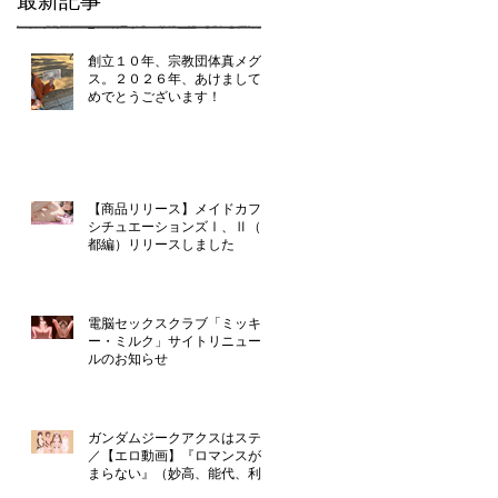
最新記事
創立１０年、宗教団体真メグデ
ス。２０２６年、あけましてお
めでとうございます！
【商品リリース】メイドカフェ
シチュエーションズⅠ、Ⅱ（京
都編）リリースしました
電脳セックスクラブ「ミッキ
ー・ミルク」サイトリニューア
ルのお知らせ
ガンダムジークアクスはステマ
／【エロ動画】『ロマンスが止
まらない』（妙高、能代、利
根、由良）