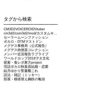
タグから検索
CM3D2
VOICEROID
Vtuber
cm3d2/com3d2/mod/カスタムキャスト
セーラームーン
ファッション
ボカロ・DTM
マストドン
メグデス事務局（公式報告）
メグデス肉便器コレクション
メンバー近況報告
ラブライブ
ワールドカップ2018
ヲタ文化
探索・食レポ
東方project
淫語ボカロ
秋葉原
結婚・恋愛
結月ゆかり
聖書
艦これ
説法・雑記（ミッキー）
部屋・模様替え
鋼鉄の亀頭