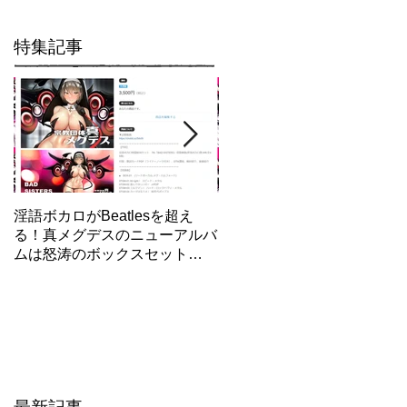
特集記事
淫語ボカロがBeatlesを超え
【東方×メグデス】最新作「
る！真メグデスのニューアルバ
明地さとり」/エロ動画制作
ムは怒涛のボックスセット
話/GUMI人気失墜！？
「BAD SISTERS」Fantiaで先
行発売開始！