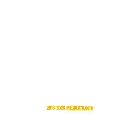
2016-2026
MEGDEATH.co
m
megdeath.official@gmail.com
The activities of SIN-MEGDEATH arefunded by album sales.
The sales site is a major well-known Japanese website
and is available in multiple languages.