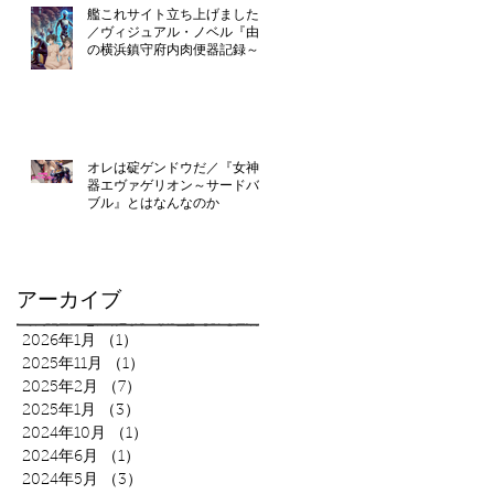
艦これサイト立ち上げました！
／ヴィジュアル・ノベル『由良
の横浜鎮守府内肉便器記録～提
督のえっち』只今制作中
オレは碇ゲンドウだ／『女神便
器エヴァゲリオン～サードバイ
ブル』とはなんなのか
アーカイブ
2026年1月
（1）
1件の記事
2025年11月
（1）
1件の記事
2025年2月
（7）
7件の記事
2025年1月
（3）
3件の記事
2024年10月
（1）
1件の記事
2024年6月
（1）
1件の記事
2024年5月
（3）
3件の記事