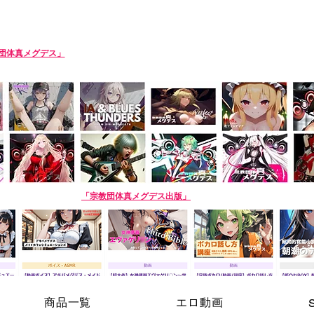
SIN-MEGDEATH
団体真メグデス」
当団体はアルバムの売り上げで活動費を賄っております。応援
roduction team. Please support us by buying our album! The purchase site is 
AI商品】姉妹サークル
「宗教団体真メグデス出版」
※生成AI商品は売り場が異なり
商品一覧
エロ動画