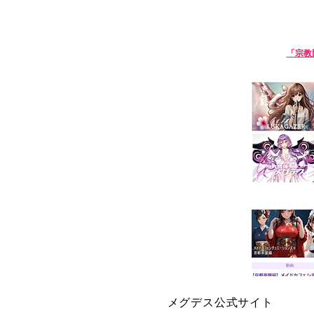
淫語ボカロ「宗教団体 真メグデス」
【淫語ボカロ】
「宗教
We are Sin-Megdeath, a music p
【生成
メグデス公式サイト