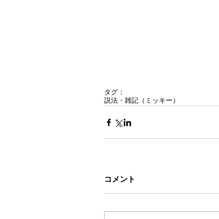
タグ：
説法・雑記（ミッキー）
コメント