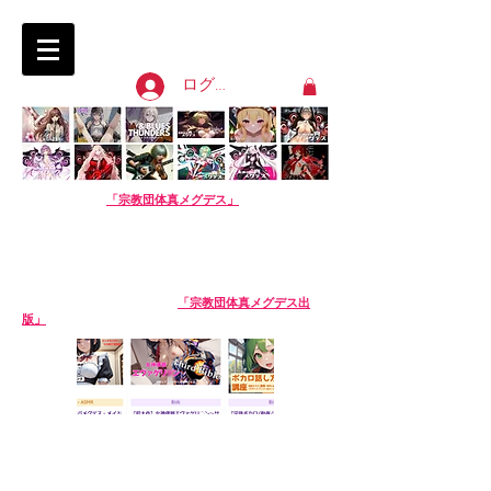
淫語ボカロ「宗教団体 真メグデス」
SIN-MEGDEATH
ログイン
【淫語ボカロ】
「宗教団体真メグデス」
当団体はアル
バムの売り上げで活動費を賄っております。応援よろし
くお願いします。
We are Sin-Megdeath, a music production team.
Please support us by buying our album! The
purchase site is available in English. Thank you!
【生成AI商品】姉妹サークル
「宗教団体真メグデス出
版」
※生成AI商品は売り場が異なります。