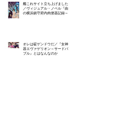
艦これサイト立ち上げました！
／ヴィジュアル・ノベル『由良
の横浜鎮守府内肉便器記録～提
督のえっち』只今制作中
オレは碇ゲンドウだ／『女神便
器エヴァゲリオン～サードバイ
ブル』とはなんなのか