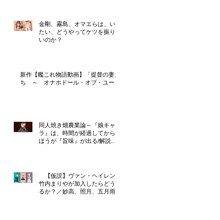
金剛、霧島、オマエらは、いっ
たい、どうやってケツを振りた
いのか？
新作【艦これ物語動画】「提督の妻た
ち ～ オナホドール・オブ・ユー」
同人焼き畑農業論～『娘キャ
ラ』は、時間が経過してからの
ほうが『旨味』が出る/解説
『恋のライジングフォース』
【仮説】ヴァン・ヘイレンに
竹内まりやが加入したらどうな
るか？／妙高、照月、五月雨は
性格が良さそう