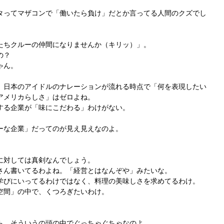
タってマザコンで「働いたら負け」だとか言ってる人間のクズでし
たちクルーの仲間になりませんか（キリッ）」。
の？
ゃん。
、日本のアイドルのナレーションが流れる時点で「何を表現したい
アメリカらしさ」はゼロよね。
する企業が「味にこだわる」わけがない。
ーな企業」だってのが見え見えなのよ。
に対しては真剣なんでしょう。
さん書いてるわよね。「経営とはなんぞや」みたいな。
学びにいってるわけではなく、料理の美味しさを求めてるわけ。
空間」の中で、くつろぎたいわけ。
ら、そういうの頭の中でぐっちゃぐちゃなのよ。