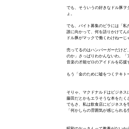
でも、そういうの好きなドル豚ヲ
ょ。
でも、バイト募集のビラには「私
誰に向かって、何を語りかけてん
ドル豚がマックで働くわけねーじ
売ってるのはハンバーガーだけど
のか」さっぱりわかんないわ。「
音楽の才能ゼロのアイドルを応援
もう「金のために嘘をつくテキト
そりゃ、マクドナルドはビジネス
藤田だとかもエラそうな本をたく
でもさ、私は飲食店にビジネスを
「何かしらの雰囲気が感じられる
昭和のおっさんって教養がないか