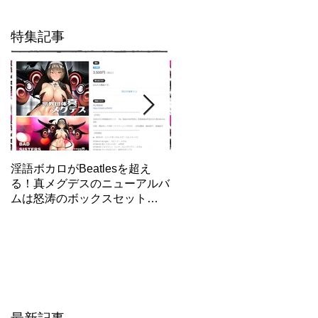
特集記事
淫語ボカロがBeatlesを超え
【東方×メグデス】最新作「
る！真メグデスのニューアルバ
明地さとり」/エロ動画制作
ムは怒涛のボックスセット
話/GUMI人気失墜！？
「BAD SISTERS」Fantiaで先
行発売開始！