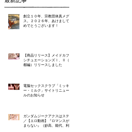
最新記事
創立１０年、宗教団体真メグデ
ス。２０２６年、あけましてお
めでとうございます！
【商品リリース】メイドカフェ
シチュエーションズⅠ、Ⅱ（京
都編）リリースしました
電脳セックスクラブ「ミッキ
ー・ミルク」サイトリニューア
ルのお知らせ
ガンダムジークアクスはステマ
／【エロ動画】『ロマンスが止
まらない』（妙高、能代、利
根、由良）