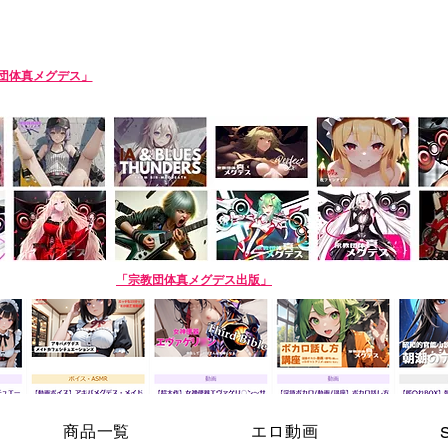
SIN-MEGDEATH
団体真メグデス」
当団体はアルバムの売り上げで活動費を賄っております。応援
roduction team. Please support us by buying our album! The purchase site is 
AI商品】姉妹サークル
「宗教団体真メグデス出版」
※生成AI商品は売り場が異なり
商品一覧
エロ動画