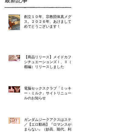
最新記事
創立１０年、宗教団体真メグデ
ス。２０２６年、あけましてお
めでとうございます！
【商品リリース】メイドカフェ
シチュエーションズⅠ、Ⅱ（京
都編）リリースしました
電脳セックスクラブ「ミッキ
ー・ミルク」サイトリニューア
ルのお知らせ
ガンダムジークアクスはステマ
／【エロ動画】『ロマンスが止
まらない』（妙高、能代、利
根、由良）