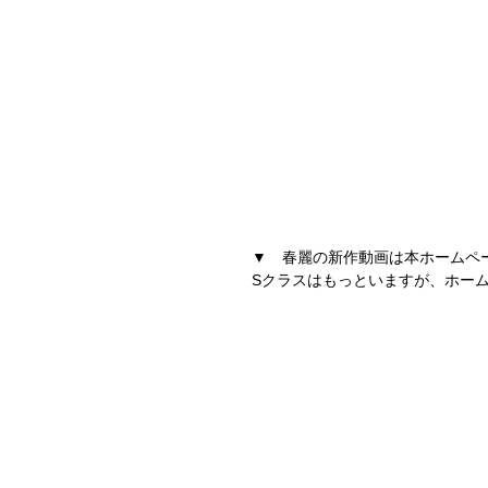
▼　春麗の新作動画は本ホームペ
Sクラスはもっといますが、ホー