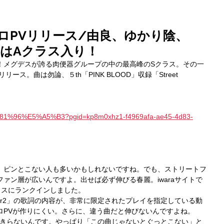
ロPVリリース/由良、ゆかり陰、
良はAクラス入り！
！メグデスが誇る肉便器グループの中の最高峰のSクラス。その一
ス。曲は勿論、５th「PINK BLOOD」収録「Street 
%81%96%E5%A5%B3?pgid=kp8m0xhz1-f4969afa-ae45-4d83-
、ピンとこない人も多いかもしれないですね。でも、ストリートフ
ァン層が広いんですよ。出せば必ず伸びる春麗。iwaraサイトで
ラスにランクインしました。
ighter2」の歌詞の内容が、非常に限定されたプレイを指定している動
ロPVが作りにくい。さらに、違う曲だと伸びないんですよね。
ゃないと伸びきらないんです。やっぱり「この曲じゃないとぐっとこない」と