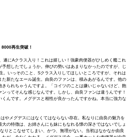
8000再生突破！
破、遂にAクラス入り！これは嬉しい！強豪肉便器がひしめく艦これ
が予想したでしょうか。伸びの勢いはあまりなかったのですが、じ
再生。いっそのこと、Sクラス入りしてほしいところですが、それは
また新たなエール誕生。由良のファンは、積みあがるんです。他の
飽きられちゃうんですよ。「コイツのことは嫌いじゃないけど、飽
ァンってそんな感じなんです。しかし、由良ファンは違うんです！
いくんです。メグデスと相性が良かったんですかね。本当に強力な
もはやメグデスにはなくてはならない存在。私なりに由良の魅力を
最大の特徴は、お姉さんにも妹にもなれる懐の深さではないでしょ
んなりとこなせてしまい、かつ、無理がない。当初はなかなか由良