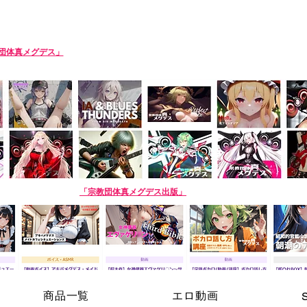
SIN-MEGDEATH
団体真メグデス」
当団体はアルバムの売り上げで活動費を賄っております。応援
roduction team. Please support us by buying our album! The purchase site is 
AI商品】姉妹サークル
「宗教団体真メグデス出版」
※生成AI商品は売り場が異なり
商品一覧
エロ動画