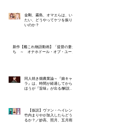
金剛、霧島、オマエらは、いっ
たい、どうやってケツを振りた
いのか？
新作【艦これ物語動画】「提督の妻た
ち ～ オナホドール・オブ・ユー」
同人焼き畑農業論～『娘キャ
ラ』は、時間が経過してからの
ほうが『旨味』が出る/解説
『恋のライジングフォース』
【仮説】ヴァン・ヘイレンに
竹内まりやが加入したらどうな
るか？／妙高、照月、五月雨は
性格が良さそう