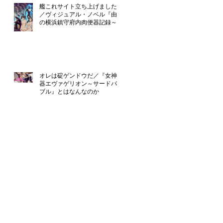
艦これサイト立ち上げました！
／ヴィジュアル・ノベル『由良
の横浜鎮守府内肉便器記録～提
督のえっち』只今制作中
オレは碇ゲンドウだ／『女神便
器エヴァゲリオン～サードバイ
ブル』とはなんなのか