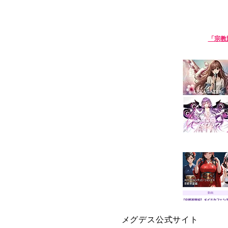
淫語ボカロ「宗教団体 真メグデス」
【淫語ボカロ】
「宗教
We are Sin-Megdeath, a music p
【生成
メグデス公式サイト