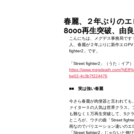
春麗、２年ぶりのエ
8000再生突破、由
こんにちは、メグデス事務局です
人、春麗が２年ぶりに新作エロPVリリー
fighter2」です。
「Street fighter2」（うた：イア）
https://www.megdeath.com/%E8
be02-4c3b7f224476
■■　実は強い春麗
今さら春麗が肉便器と言われても
ァイターⅡの人気は世界クラス。フ
も難なく１万再生突破して、Sク
ところが、ウチの曲「Street f
画なのでバリエーション違いのエ
「Street fighter2」じ