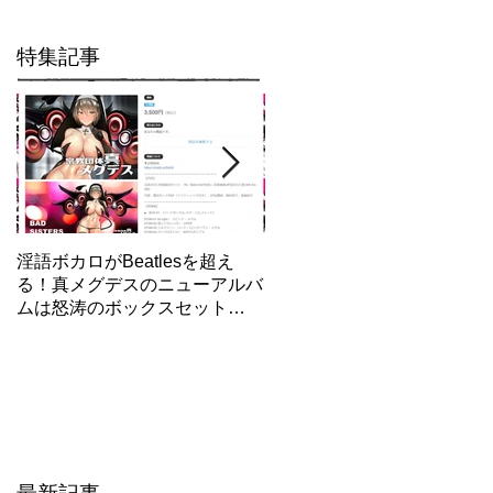
特集記事
淫語ボカロがBeatlesを超え
【東方×メグデス】最新作「
る！真メグデスのニューアルバ
明地さとり」/エロ動画制作
ムは怒涛のボックスセット
話/GUMI人気失墜！？
「BAD SISTERS」Fantiaで先
行発売開始！