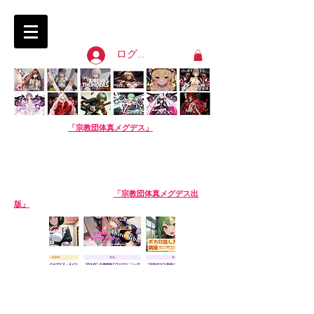
淫語ボカロ「宗教団体 真メグデス」
SIN-MEGDEATH
ログイン
【淫語ボカロ】
「宗教団体真メグデス」
当団体はアル
バムの売り上げで活動費を賄っております。応援よろし
くお願いします。
We are Sin-Megdeath, a music production team.
Please support us by buying our album! The
purchase site is available in English. Thank you!
【生成AI商品】姉妹サークル
「宗教団体真メグデス出
版」
※生成AI商品は売り場が異なります。