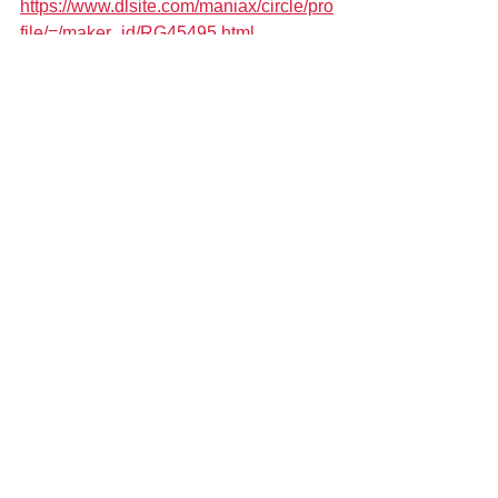
https://www.dlsite.com/maniax/circle/pro
file/=/maker_id/RG45495.html
以上
コメント
コメントを追加…