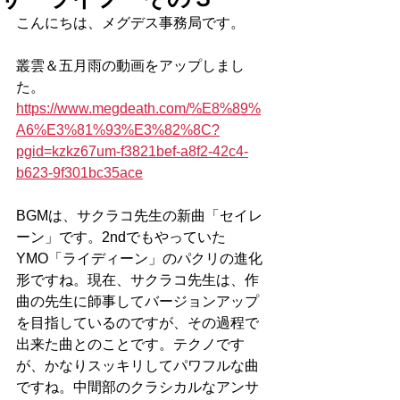
こんにちは、メグデス事務局です。
叢雲＆五月雨の動画をアップしまし
た。
https://www.megdeath.com/%E8%89%
A6%E3%81%93%E3%82%8C?
pgid=kzkz67um-f3821bef-a8f2-42c4-
b623-9f301bc35ace
BGMは、サクラコ先生の新曲「セイレ
ーン」です。2ndでもやっていた
YMO「ライディーン」のパクリの進化
形ですね。現在、サクラコ先生は、作
曲の先生に師事してバージョンアップ
を目指しているのですが、その過程で
出来た曲とのことです。テクノです
が、かなりスッキリしてパワフルな曲
ですね。中間部のクラシカルなアンサ