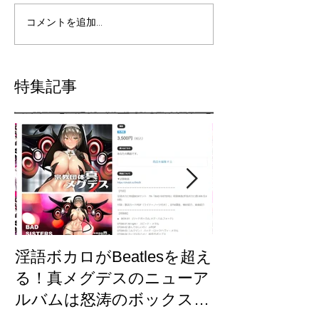
コメントを追加…
特集記事
淫語ボカロがBeatlesを超え
【東方×メグ
る！真メグデスのニューア
「古明地さと
ルバムは怒涛のボックスセ
制作裏話/GUM