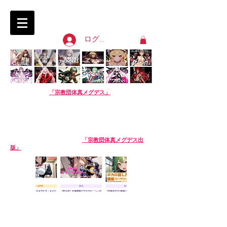
淫語ボカロ「宗教団体 真メグデス」
SIN-MEGDEATH
ログイン
【淫語ボカロ】
「宗教団体真メグデス」
当団体はアル
バムの売り上げで活動費を賄っております。応援よろし
くお願いします。
We are Sin-Megdeath, a music production team.
Please support us by buying our album! The
purchase site is available in English. Thank you!
【生成AI商品】姉妹サークル
「宗教団体真メグデス出
版」
※生成AI商品は売り場が異なります。