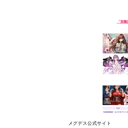
淫語ボカロ「宗教団体 真メグデス」
【淫語ボカロ】
「宗教
We are Sin-Megdeath, a music p
【生成
メグデス公式サイト