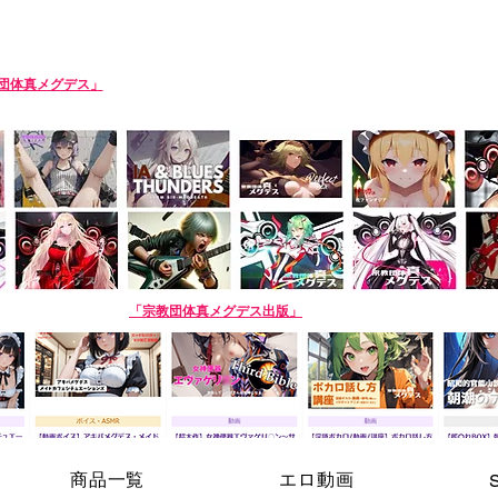
SIN-MEGDEATH
団体真メグデス」
当団体はアルバムの売り上げで活動費を賄っております。応援
roduction team. Please support us by buying our album! The purchase site is 
AI商品】姉妹サークル
「宗教団体真メグデス出版」
※生成AI商品は売り場が異なり
商品一覧
エロ動画