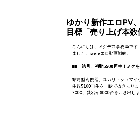
ゆかり新作エロPV
目標「売り上げ本数
こんにちは、メグデス事務局です
ました、iwaraエロ動画戦線。
■■　結月、初動5500再生！ミク
結月型肉便器、ユカリ・シュマイケ
生数5100再生を一瞬で抜き去り
7000、愛宕が6000台を叩き出