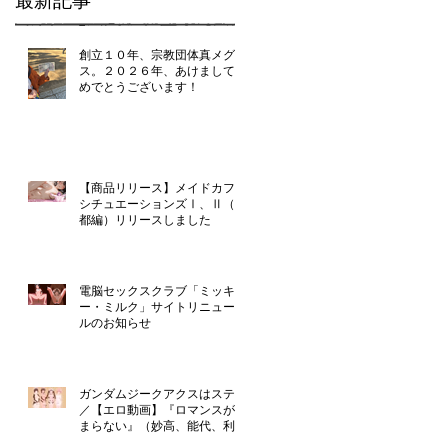
最新記事
創立１０年、宗教団体真メグデ
ス。２０２６年、あけましてお
めでとうございます！
【商品リリース】メイドカフェ
シチュエーションズⅠ、Ⅱ（京
都編）リリースしました
電脳セックスクラブ「ミッキ
ー・ミルク」サイトリニューア
ルのお知らせ
ガンダムジークアクスはステマ
／【エロ動画】『ロマンスが止
まらない』（妙高、能代、利
根、由良）