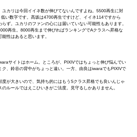
ユカリは今回イイネ数が伸びてないんですよね。5500再生に対
低い数字です。髙坂は4700再生ですけど、イイネ114ですから
わらず。ユカリのファンの心には届いていない可能性もあります。
000再生。8000再生まで伸びればランキングでAクラスへ昇格な
可能性はあると思います。
araサイトはホーム。ところが、PIXIVではちょっと伸び悩んでい
、鈴谷の背中がちょっと遠い。一方、由良はiwaraでもPIXIVで
献度が大きいので、気持ち的にはもうSクラス昇格でも良いんじゃ
スのルールではえこひいきがご法度。見守るしかありません。