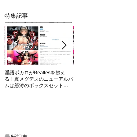
特集記事
淫語ボカロがBeatlesを超え
【東方×メグデス】最新作「
る！真メグデスのニューアルバ
明地さとり」/エロ動画制作
ムは怒涛のボックスセット
話/GUMI人気失墜！？
「BAD SISTERS」Fantiaで先
行発売開始！