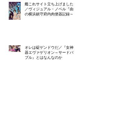
艦これサイト立ち上げました！
／ヴィジュアル・ノベル『由良
の横浜鎮守府内肉便器記録～提
督のえっち』只今制作中
オレは碇ゲンドウだ／『女神便
器エヴァゲリオン～サードバイ
ブル』とはなんなのか