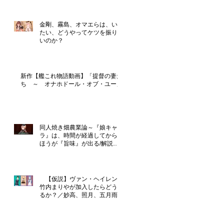
金剛、霧島、オマエらは、いっ
たい、どうやってケツを振りた
いのか？
新作【艦これ物語動画】「提督の妻た
ち ～ オナホドール・オブ・ユー」
同人焼き畑農業論～『娘キャ
ラ』は、時間が経過してからの
ほうが『旨味』が出る/解説
『恋のライジングフォース』
【仮説】ヴァン・ヘイレンに
竹内まりやが加入したらどうな
るか？／妙高、照月、五月雨は
性格が良さそう