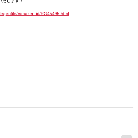
いたします！
cle/profile/=/maker_id/RG45495.html