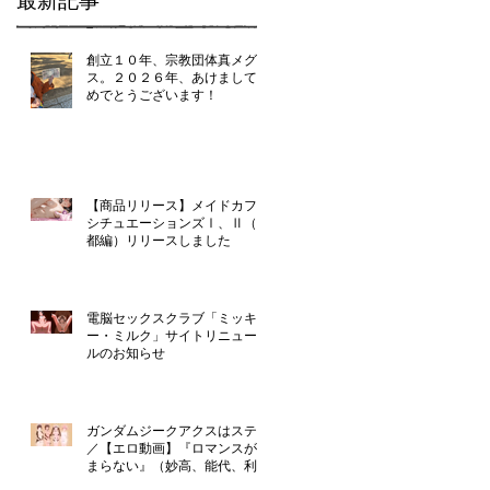
最新記事
創立１０年、宗教団体真メグデ
ス。２０２６年、あけましてお
めでとうございます！
【商品リリース】メイドカフェ
シチュエーションズⅠ、Ⅱ（京
都編）リリースしました
電脳セックスクラブ「ミッキ
ー・ミルク」サイトリニューア
ルのお知らせ
ガンダムジークアクスはステマ
／【エロ動画】『ロマンスが止
まらない』（妙高、能代、利
根、由良）