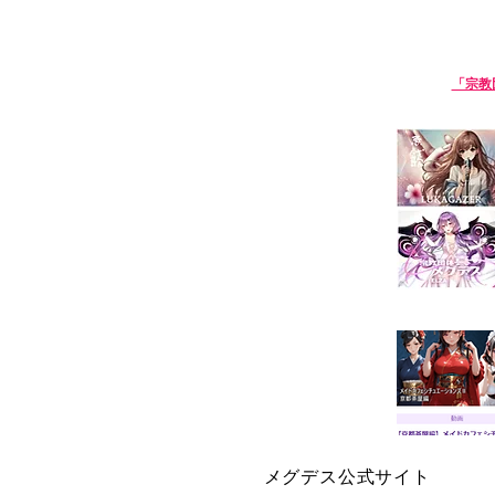
淫語ボカロ「宗教団体 真メグデス」
【淫語ボカロ】
「宗教
We are Sin-Megdeath, a music p
【生成
メグデス公式サイト