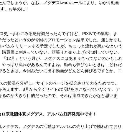
んでしょうか。なお、メグデスiwaraルールにより、ゆかり動画
ます。お早めに！
デス史上まれにみる絶好調だったんですけど、PIXIVでの集客、ま
チだったというのが今回のプロモーション結果でした。痛しかゆし
アルバムをリリースする予定でしたが、ちょっと流れが悪いなという
、購買層に刺さっていない。頑張りと売り上げが比例していない。
。「12月」という月が、メグデスにはあまり合ってないのかもしれ
、やっぱり流れがあるんですよね。動画も伸びないときは、どれだ
びるときは、今回みたいに出す動画がどんどん伸びるですとか。ニ
ースの状況を分析し、サイトのページを拡充させて力をためつつ、
を考えます。8月から全くサイトの活動をおこなっていなくて、ア
せるのが大きな目的だったので、それは達成できたかなと思いま
ボカロ宗教団体真メグデス、アルバム好評発売中です！
真メグデス。メグデスの活動はアルバムの売り上げで賄われており