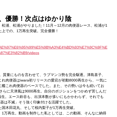
、優勝！次点はゆかり陰
松浦、松浦がやりました！11月～12月の肉便器レース、松浦が1
た上での、1万再生突破。完全優勝！
rs/%E5%AE%97%E6%95%99%E5%9B%A3%E4%BD%93%E7%9C%9F%E
7%E3%82%B9/videos
た。質量にものを言わせて、ラブマンコ勢を完全駆逐。津島喜子、
れ肉便器はiwara初リリースの愛宕が初動8000再生から、一気に
に艦これ肉便器のペースでした。また、その勢いは今も続いてお
。さらに天津風は9000再生。自分のポジションをつかめず苦しんだ
0再生。エース鈴谷も、出演本数が多いにもかかわらず、それでも
れ肉便器は不滅」そう強く印象付ける活躍でした。
た国木田花丸、そして桜内梨子が1万再生突破。
、1万再生。動画を制作した私としては、この動画、そんなに納得