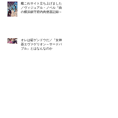
艦これサイト立ち上げました！
／ヴィジュアル・ノベル『由良
の横浜鎮守府内肉便器記録～提
督のえっち』只今制作中
オレは碇ゲンドウだ／『女神便
器エヴァゲリオン～サードバイ
ブル』とはなんなのか