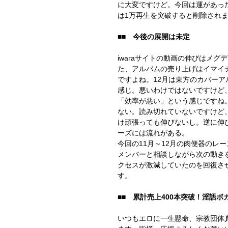
に大変ですけど。今回は運があった
は1万再生を突破すると削除され
■■　今後の展開は未定
iwaraサイトの動画の伸びはメグ
た、アルバムの売り上げはイマイ
ですよね。12月は東方のカバー
感じ。悪いわけではないですけど
「効率が悪い」という感じですね
ない。読み切れていないですけど
け頑張っても伸びないし。逆に伸
ーズには流れがある。
今回の11月～12月の肉便器のレ
メンバーと相談しながら次の動き
クセスが激減していたのを回復さ
す。
■■　累計売上400本突破！淫語
いつもエロに一生懸命、宗教団体