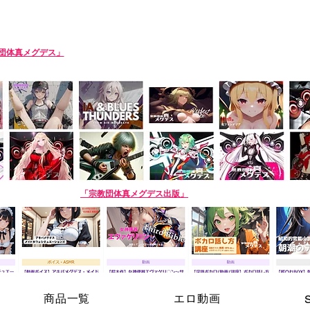
SIN-MEGDEATH
団体真メグデス」
当団体はアルバムの売り上げで活動費を賄っております。応援
roduction team. Please support us by buying our album! The purchase site is 
AI商品】姉妹サークル
「宗教団体真メグデス出版」
※生成AI商品は売り場が異なり
商品一覧
エロ動画