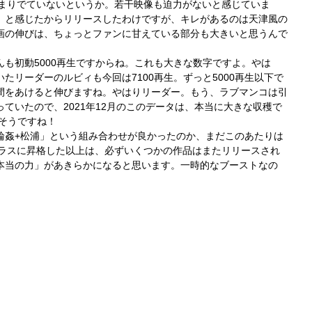
あまりでていないというか。若干映像も迫力がないと感じていま
」と感じたからリリースしたわけですが、キレがあるのは天津風の
画の伸びは、ちょっとファンに甘えている部分も大きいと思うんで
も初動5000再生ですからね。これも大きな数字ですよ。やは
たリーダーのルビィも今回は7100再生。ずっと5000再生以下で
間をあけると伸びますね。やはりリーダー。もう、ラブマンコは引
ていたので、2021年12月のこのデータは、本当に大きな収穫で
えそうですね！
輪姦+松浦」という組み合わせが良かったのか、まだこのあたりは
クラスに昇格した以上は、必ずいくつかの作品はまたリリースされ
本当の力」があきらかになると思います。一時的なブーストなの