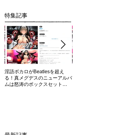
特集記事
淫語ボカロがBeatlesを超え
【東方×メグデス】最新作「
る！真メグデスのニューアルバ
明地さとり」/エロ動画制作
ムは怒涛のボックスセット
話/GUMI人気失墜！？
「BAD SISTERS」Fantiaで先
行発売開始！