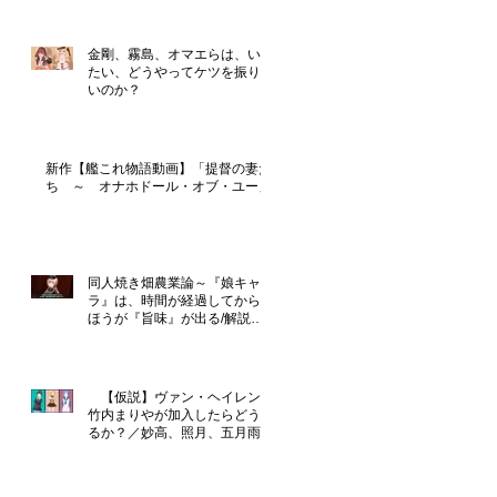
金剛、霧島、オマエらは、いっ
たい、どうやってケツを振りた
いのか？
新作【艦これ物語動画】「提督の妻た
ち ～ オナホドール・オブ・ユー」
同人焼き畑農業論～『娘キャ
ラ』は、時間が経過してからの
ほうが『旨味』が出る/解説
『恋のライジングフォース』
【仮説】ヴァン・ヘイレンに
竹内まりやが加入したらどうな
るか？／妙高、照月、五月雨は
性格が良さそう