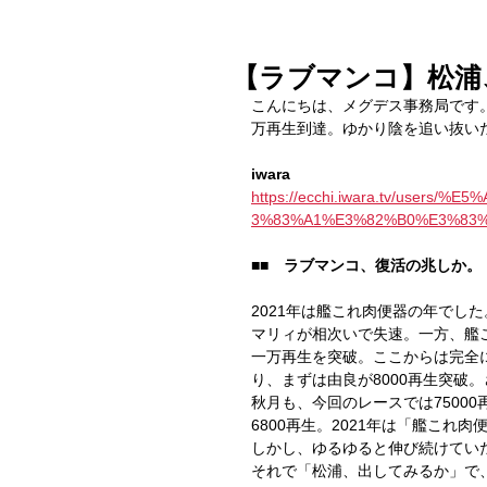
【ラブマンコ】松浦
こんにちは、メグデス事務局です。
万再生到達。ゆかり陰を追い抜い
iwara
https://ecchi.iwara.tv/use
3%83%A1%E3%82%B0%E3%83%8
■■　ラブマンコ、復活の兆しか。
2021年は艦これ肉便器の年でし
マリィが相次いで失速。一方、艦こ
一万再生を突破。ここからは完全
り、まずは由良が8000再生突破
秋月も、今回のレースでは7500
6800再生。2021年は「艦こ
しかし、ゆるゆると伸び続けてい
それで「松浦、出してみるか」で